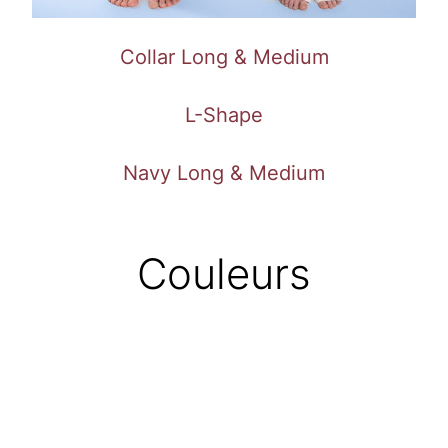
Collar Long & Medium
L-Shape
Navy Long & Medium
Couleurs
Acétate
Midnight
Bordeaux
Gris Clair
Cream
Noir